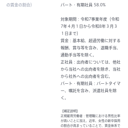
の賃金の割合）
パート・有期社員 58.0%
対象期間
：令和7事業年度（令和
7年４月１日から令和8年３月３
１日まで）
賃金
：基本給、超過労働に対する
報酬、賞与等を含み、退職手当、
通勤手当等を除く。
正社員
：出向者については、他社
から当社への出向者を除き、当社
から社外への出向者を含む。
パート・有期社員：パートタイマ
ー、嘱託を含み、派遣社員を除
く。
【補足説明】
正規雇用労働者：管理職における男性比率
が高いことに加え、近年、女性の新卒採用
の割合が高まっていることで、賃金体系で