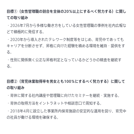
目標①（女性管理職の割合を全体の20％以上にするべく努力する）に関し
ての取り組み
・2026年7月から多様な働き方をしている女性管理職の事例を社内広報な
どで積極的に発信する。
・2020年から導入されたテレワーク制度等をはじめ、育児中であっても
キャリアを分断させず、昇格に向けた経験を積める環境を維持・提供をす
る。
・性別に関係無く公正な昇格判定となっているかどうかの精査を継続す
る。
目標②（育児休業取得率を男女とも100％にするべく努力する）に関して
の取り組み
・育休に関する社内講座や管理職に向けたセミナーを継続・実施する。
・育休の取得方法をイントラネットや相談窓口で周知する。
・2018年4月に設立した事業所内保育施設の安定的な運用を図り、育児中
の社員が働ける環境を確保する。