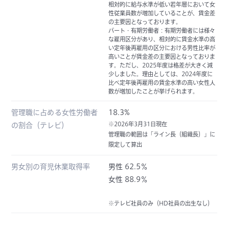
相対的に給与水準が低い若年層において女
性従業員数が増加していることが、賃金差
の主要因となっております。
パート・有期労働者：有期労働者には様々
な雇用区分があり、相対的に賃金水準の高
い定年後再雇用の区分における男性比率が
高いことが賃金差の主要因となっておりま
す。ただし、2025年度は格差が大きく減
少しました。理由としては、2024年度に
比べ定年後再雇用の賃金水準の高い女性人
数が増加したことが挙げられます。
管理職に占める女性労働者
18.3%
※2026年3月31日現在
の割合（テレビ）
管理職の範囲は「ライン長（組織長）」に
限定して算出
男女別の育児休業取得率
男性 62.5％
女性 88.9％
※テレビ社員のみ（HD社員の出生なし）