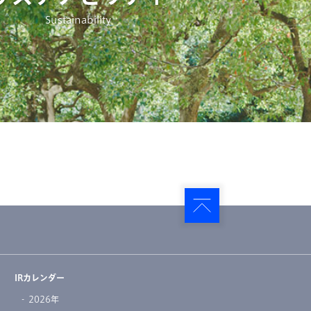
Sustainability
IRカレンダー
2026年