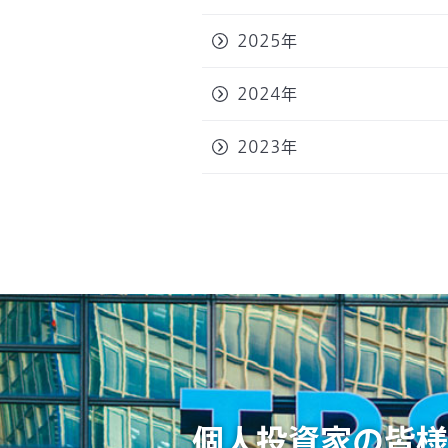
2025年
2024年
2023年
個人投資家の皆様