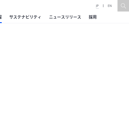
JP
EN
報
サステナビリティ
ニュースリリース
採用