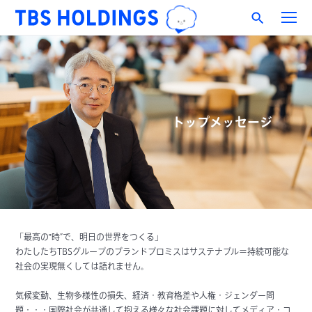
トップメッセージ
「最高の‟時”で、明日の世界をつくる」
わたしたちTBSグループのブランドプロミスはサステナブル＝持続可能な
社会の実現無くしては語れません。
気候変動、生物多様性の損失、経済・教育格差や人権・ジェンダー問
題・・・国際社会が共通して抱える様々な社会課題に対してメディア・コ