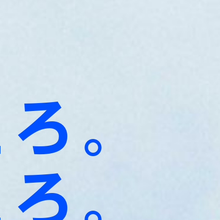
えろ。
えろ。