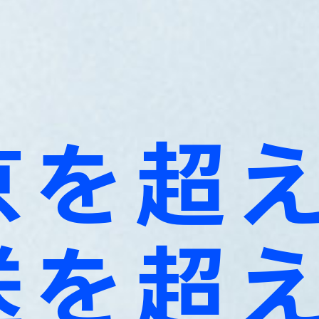
京を超
送を超